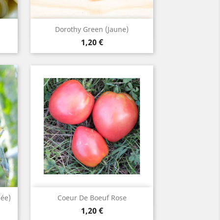
Aperçu rapide

Dorothy Green (jaune)
Prix
1,20 €
Aperçu rapide

ée)
Coeur De Boeuf Rose
Prix
1,20 €