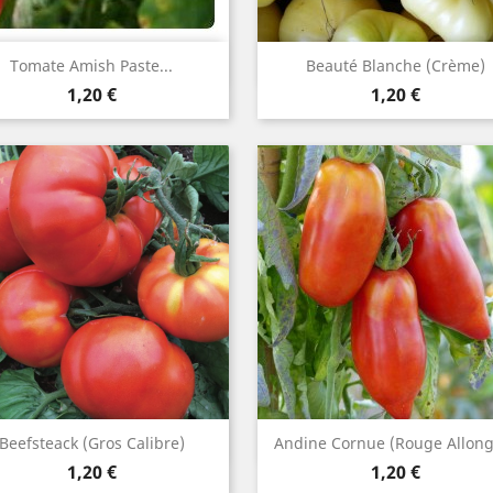
Aperçu rapide
Aperçu rapide


Tomate Amish Paste...
Beauté Blanche (crème)
Prix
Prix
1,20 €
1,20 €
Aperçu rapide
Aperçu rapide


Beefsteack (gros Calibre)
Andine Cornue (rouge Allong
Prix
Prix
1,20 €
1,20 €