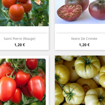
Aperçu rapide
Aperçu rapide


Saint Pierre (rouge)
Noire De Crimée
Prix
Prix
1,20 €
1,20 €