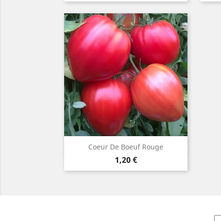
Aperçu rapide

Coeur De Boeuf Rouge
Prix
1,20 €