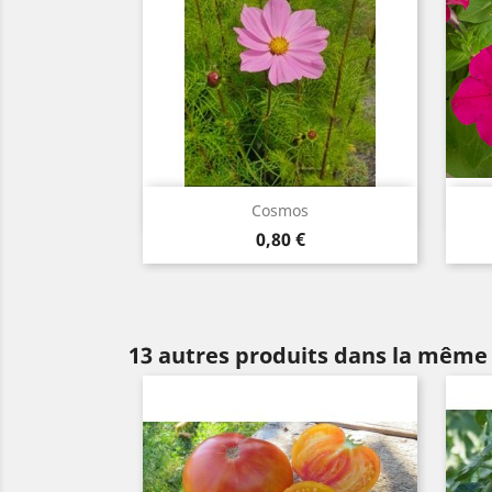
Aperçu rapide

Cosmos
Prix
0,80 €
13 autres produits dans la même 