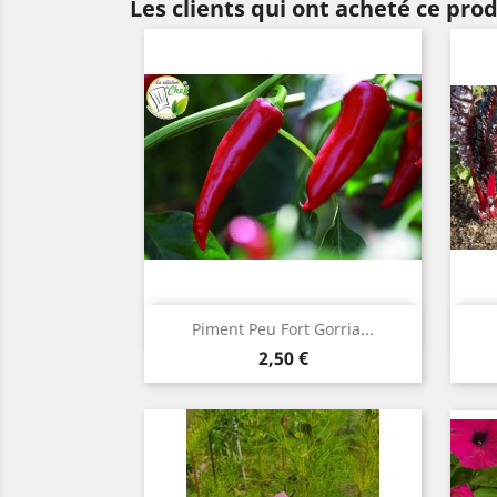
Les clients qui ont acheté ce pro
Aperçu rapide

Piment Peu Fort Gorria...
Prix
2,50 €