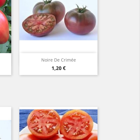
Aperçu rapide

Noire De Crimée
Prix
1,20 €