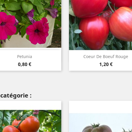
Aperçu rapide
Aperçu rapide


Petunia
Coeur De Boeuf Rouge
Prix
Prix
0,80 €
1,20 €
catégorie :