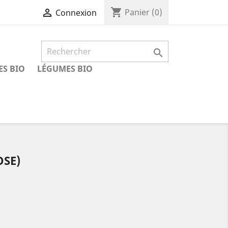
shopping_cart

Panier
(0)
Connexion

ES BIO
LÉGUMES BIO
OSE)