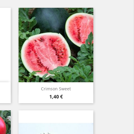
Aperçu rapide

Crimson Sweet
Prix
1,40 €