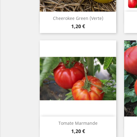
Aperçu rapide

Cheerokee Green (verte)
Prix
1,20 €
Aperçu rapide

Tomate Marmande
Prix
1,20 €