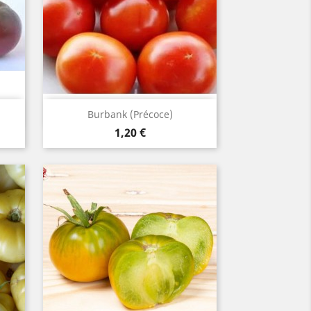
Aperçu rapide

Burbank (précoce)
Prix
1,20 €