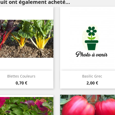
duit ont également acheté...
Aperçu rapide
Aperçu rapide


Blettes Couleurs
Basilic Grec
Prix
Prix
0,70 €
2,00 €