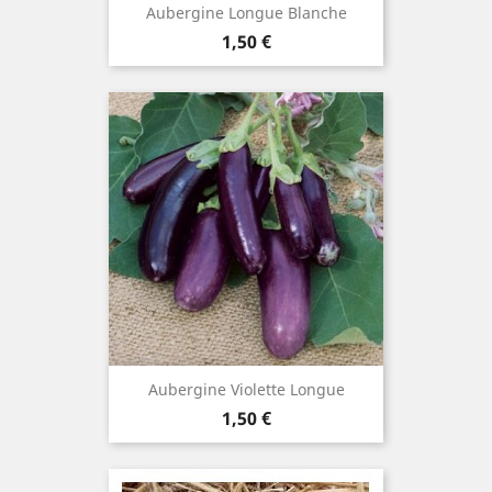
Aubergine Longue Blanche
Prix
1,50 €
Aubergine Violette Longue
Prix
1,50 €