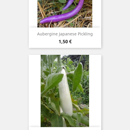
Aubergine Japanese Pickling
Prix
1,50 €