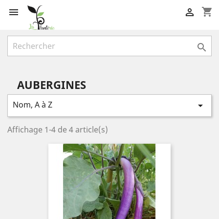
shopping_cart



AUBERGINES
Nom, A à Z

Affichage 1-4 de 4 article(s)