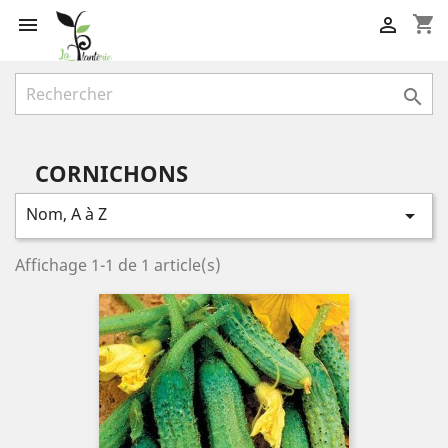
shopping_cart



CORNICHONS
Nom, A à Z

Affichage 1-1 de 1 article(s)