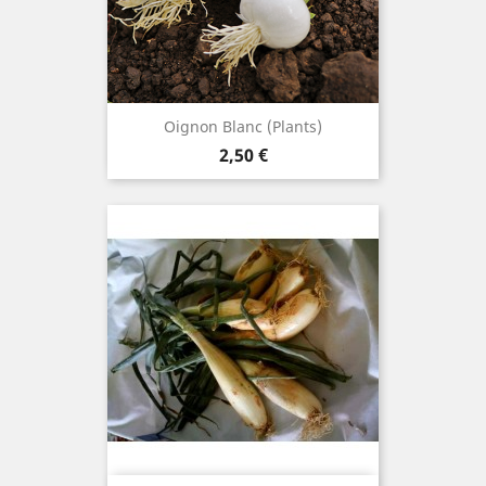
Oignon Blanc (plants)
Prix
2,50 €