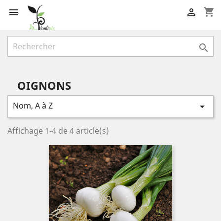
shopping_cart



OIGNONS
Nom, A à Z

Affichage 1-4 de 4 article(s)