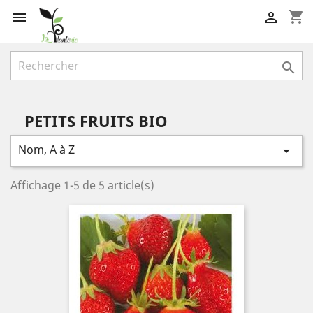
shopping_cart



PETITS FRUITS BIO
Nom, A à Z

Affichage 1-5 de 5 article(s)