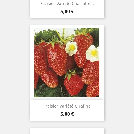
Fraisier Variété Charlotte...
Prix
5,00 €
Fraisier Variété Cirafine
Prix
5,00 €