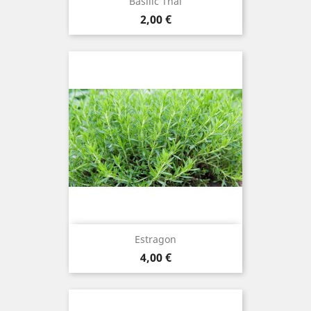
Basilic Thai
Prix
2,00 €
Estragon
Prix
4,00 €