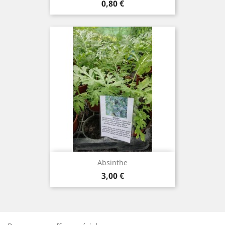
Prix
0,80 €
Absinthe
Prix
3,00 €