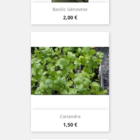
Basilic Génovese
Prix
2,00 €
Coriandre
Prix
1,50 €